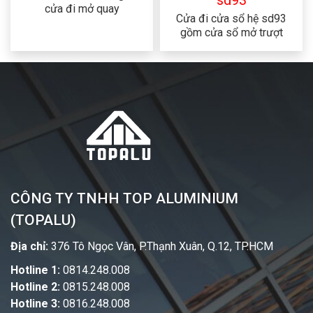
sd93
cửa đi mở quay
Cửa đi cửa sổ hệ sd93
gồm cửa sổ mở trượt
CÔNG TY TNHH TOP ALUMINIUM
(TOPALU)
Địa chỉ:
376 Tô Ngọc Vân, P.Thạnh Xuân, Q.12, TP.HCM
Hotline 1:
0814.248.008
Hotline 2:
0815.248.008
Hotline 3:
0816.248.008