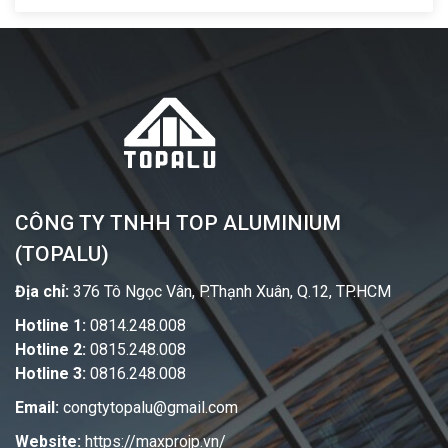
CÔNG TY TNHH TOP ALUMINIUM
(TOPALU)
Địa chỉ:
376 Tô Ngọc Vân, P.Thạnh Xuân, Q.12, TP.HCM
Hotline 1:
0814.248.008
Hotline 2:
0815.248.008
Hotline 3:
0816.248.008
Email:
congtytopalu@gmail.com
Website:
https://maxprojp.vn/