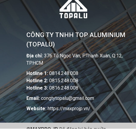
CÔNG TY TNHH TOP ALUMINIUM
(TOPALU)
Địa chỉ:
376 Tô Ngọc Vân, P.Thạnh Xuân, Q.12,
TP.HCM
Hotline 1:
0814.248.008
Hotline 2:
0815.248.008
Hotline 3:
0816.248.008
Email:
congtytopalu@gmail.com
Website:
https://maxprojp.vn/
©
MAXPRO.JP
Đã đăng ký bản quyền