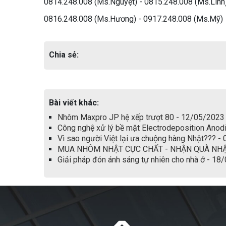
0814.248.008 (Ms.Nguyệt) - 0815.248.008 (Ms.Linh
0816.248.008 (Ms.Hương) - 0917.248.008 (Ms.Mỹ)
Chia sẻ:
Bài viết khác:
Nhôm Maxpro JP hệ xếp trượt 80 - 12/05/2023
Công nghệ xử lý bề mặt Electrodeposition Ano
Vì sao người Việt lại ưa chuộng hàng Nhật??? 
MUA NHÔM NHẬT CỰC CHẤT - NHẬN QUÀ NHẬT
Giải pháp đón ánh sáng tự nhiên cho nhà ở - 18