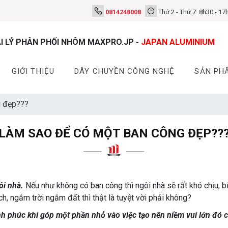
0814248008
Thứ 2 - Thứ 7: 8h30 - 17
I LÝ PHÂN PHỐI NHÔM MAXPRO.JP -
JAPAN ALUMINIUM
GIỚI THIỆU
DÂY CHUYỀN CÔNG NGHỆ
SẢN PH
g đẹp???
LÀM SAO ĐỂ CÓ MỘT BAN CÔNG ĐẸP??
ôi nhà.
Nếu như không có ban công thì ngôi nhà sẽ rất khó chịu, bí
h, ngắm trời ngắm đất thì thật là tuyệt vời phải không?
 phúc khi góp một phần nhỏ vào việc tạo nên niềm vui lớn đó c