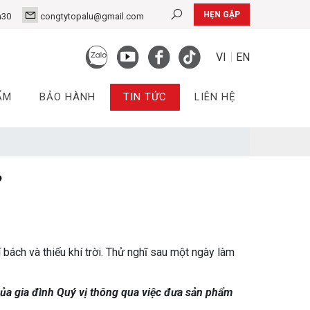
HẸN GẶP
h30
congtytopalu@gmail.com
VI
EN
ẨM
BẢO HÀNH
TIN TỨC
LIÊN HỆ
?
 bách và thiếu khí trời. Thử nghĩ sau một ngày làm
ủa gia đình Quý vị thông qua việc đưa sản phẩm